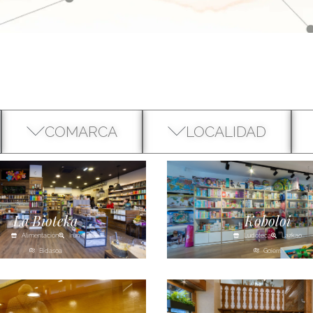
COMARCA
LOCALIDAD
La Bioteka
Koboloi
Alimentación
Irún
Ludoteca
Lazkao
Bidasoa
Goierri