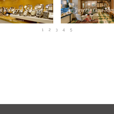
a Relojería Salaberria
Joyería Casa Mu
Joyería
Eibar
Joyería
Donostia
Bajo Deba
Donostialdea
1
2
4
5
3