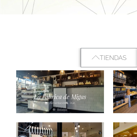
TIENDAS
La Fábrica de Migas
Alimentación
Irún
Bidasoa