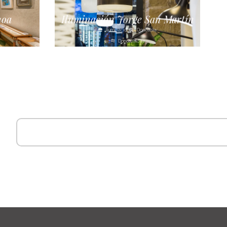
noa
Iluminación Jorge San Martín
Iluminación
Donostsia
Donostialdea