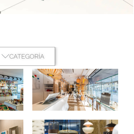
CATEGORÍA
Kberbi New
Joyería
Donostia
Donostialdea