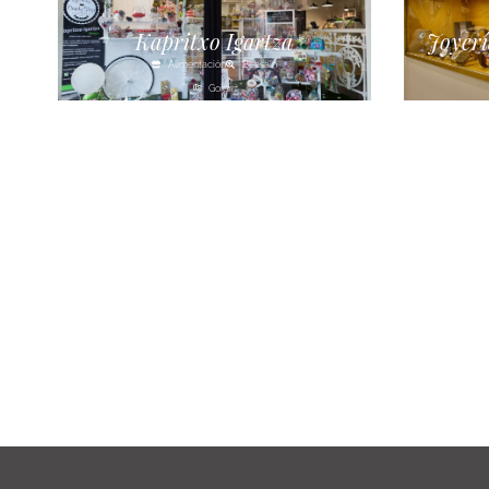
Kapritxo Igartza
Joyerí
Alimentación
Beasain
Goierri