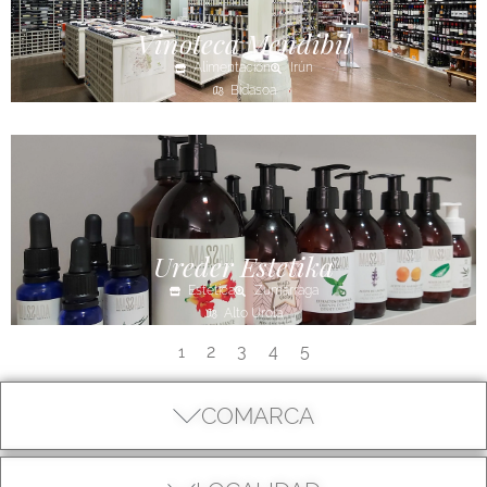
Vinoteca Mendibil
Alimentación
Irún
Bidasoa
Ureder Estetika
Estética
Zumarraga
Alto Urola
2
3
4
5
1
COMARCA