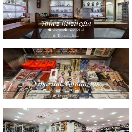
Yañez Bitzitegia
Joyería
Donostia
Donostialdea
Xibaritak Gandarias
Alimentación
Donostia
Donostialdea