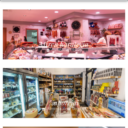
Miren harategia
Carnicería
Tolosa
Tolosaldea
Zaporejai
Alimentación
Donostia
Donostialdea