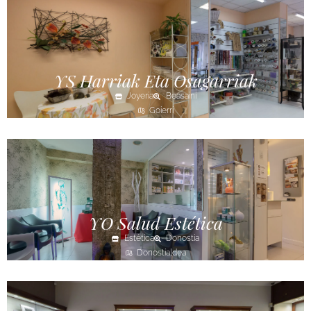
YS Harriak Eta Osagarriak
Joyería
Beasaini
Goierri
YO Salud Estética
Estética
Donostia
Donostialdea