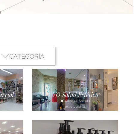
CATEGORÍA
arriak
YO Salud Estética
Estética
Donostia
Donostialdea