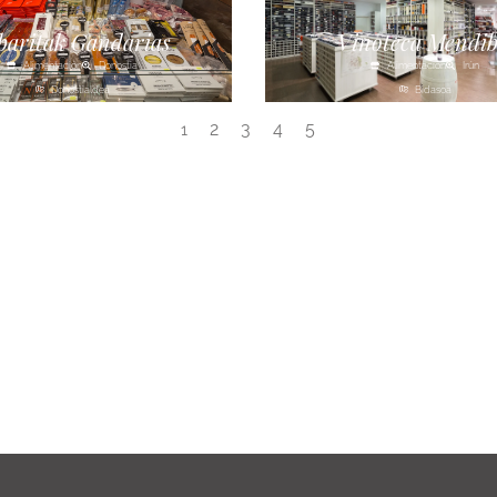
baritak Gandarias
Vinoteca Mendib
Alimentación
Donostia
Alimentación
Irún
Donostialdea
Bidasoa
2
3
4
5
1