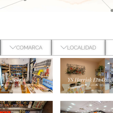
COMARCA
LOCALIDAD
Zaporejai
YS Harriak Eta Osag
Alimentación
Donostia
Joyería
Beasaini
Donostialdea
Goierri