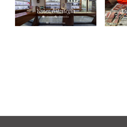
Yañez Bitzitegia
Xi
Joyería
Donostia
Donostialdea