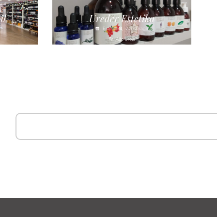
il
Ureder Estetika
Estética
Zumarraga
Alto Urola