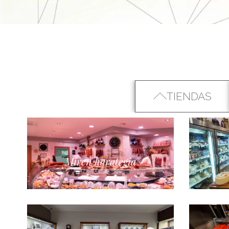
TIENDAS
Miren harategia
Carnicería
Tolosa
Tolosaldea