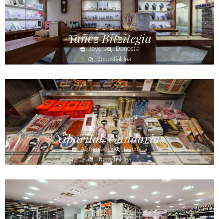
Yañez Bitzitegia
Joyería
Donostia
Donostialdea
Xibaritak Gandarias
Alimentación
Donostia
Donostialdea