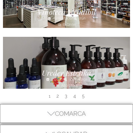
Vinoteca Mendibil
Alimentación
Irún
Bidasoa
Ureder Estetika
Estética
Zumarraga
Alto Urola
2
3
4
5
1
COMARCA