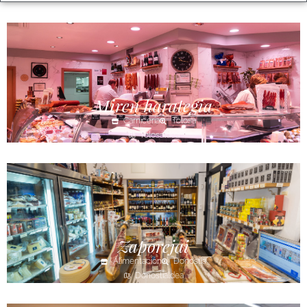
Miren harategia
Carnicería
Tolosa
Tolosaldea
Zaporejai
Alimentación
Donostia
Donostialdea