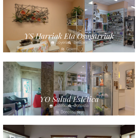
YS Harriak Eta Osagarriak
Joyería
Beasaini
Goierri
YO Salud Estética
Estética
Donostia
Donostialdea