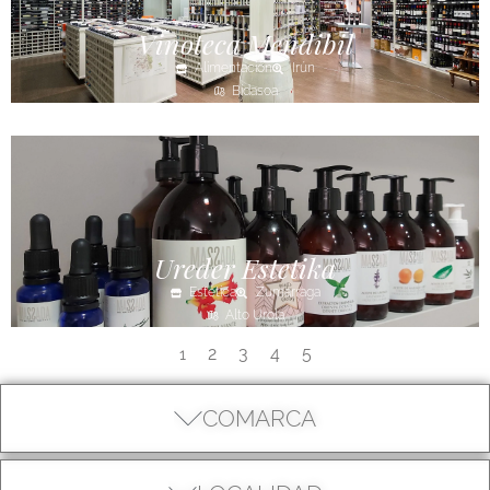
Vinoteca Mendibil
Alimentación
Irún
Bidasoa
Ureder Estetika
Estética
Zumarraga
Alto Urola
2
3
4
5
1
COMARCA