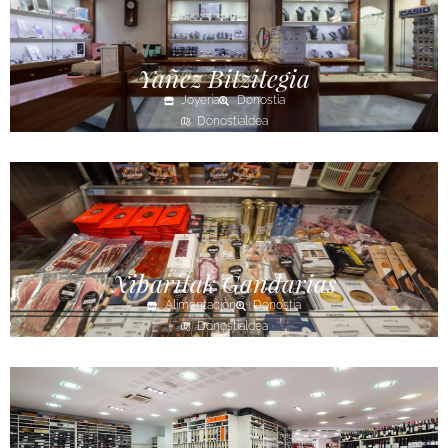
Yañez Bitzitegia
Joyería
Donostia
Donostialdea
Xibaritak Gandarias
Alimentación
Donostia
Donostialdea