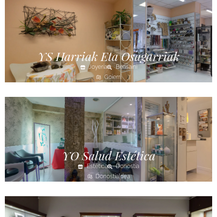
YS Harriak Eta Osagarriak
Joyería
Beasaini
Goierri
YO Salud Estética
Estética
Donostia
Donostialdea