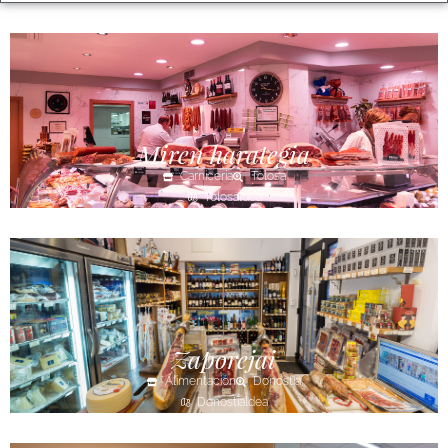
Miren harategia
Carnicería
Tolosa
Tolosaldea
Zaporejai
Alimentación
Donostia
Donostialdea