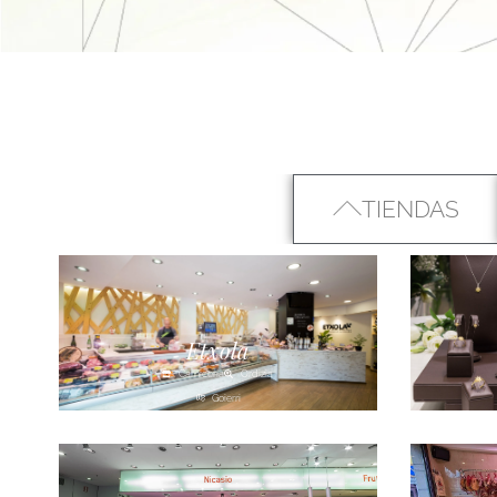
TIENDAS
Etxola
Carnicería
Ordizia
Goierri