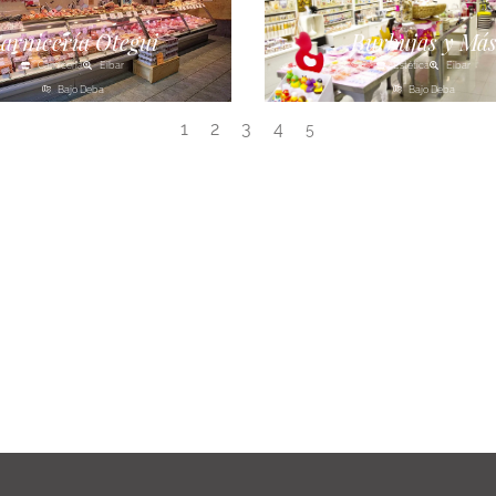
arnicería Otegui
Burbujas y Má
Carnicería
Eibar
Estética
Eibar
Bajo Deba
Bajo Deba
1
2
3
4
5