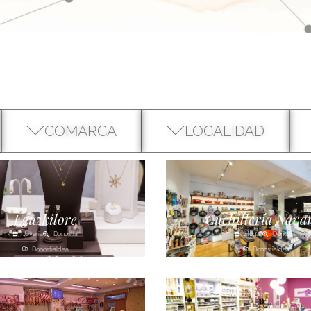
COMARCA
LOCALIDAD
Eguzkilore
Cuchillería Nava
Joyería
Donostia
Hogar
Donostia
Donostialdea
Donostialdea