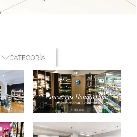
CATEGORÍA
rro
Conservas Hondarribia
Alimentación
Hondarribia
Bidasoa