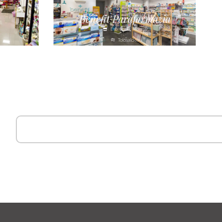
s
Benefit Parafarmazia
Estética
Tolosa
Tolosaldea