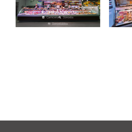
Casa Nicasio
C
Carnicería
Donostia
Donostialdea