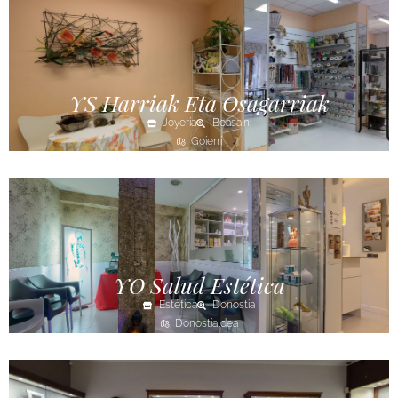
YS Harriak Eta Osagarriak
Joyería
Beasaini
Goierri
YO Salud Estética
Estética
Donostia
Donostialdea