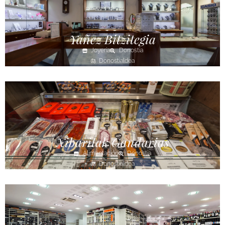
Yañez Bitzitegia
Joyería
Donostia
Donostialdea
Xibaritak Gandarias
Alimentación
Donostia
Donostialdea