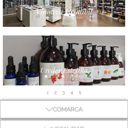
Vinoteca Mendibil
Alimentación
Irún
Bidasoa
Ureder Estetika
Estética
Zumarraga
Alto Urola
2
3
4
5
1
COMARCA