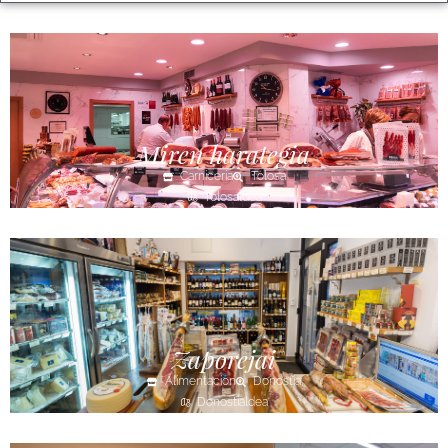
Miren harategia
Carnicería
Tolosa
Tolosaldea
Zaporejai
Alimentación
Donostia
Donostialdea