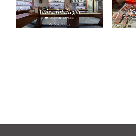
Yañez Bitzitegia
Xi
Joyería
Donostia
Donostialdea