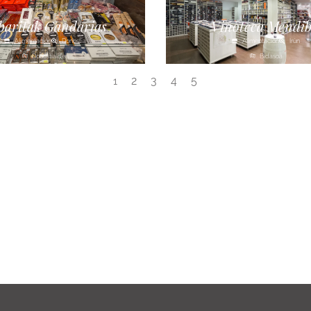
baritak Gandarias
Vinoteca Mendib
Alimentación
Donostia
Alimentación
Irún
Donostialdea
Bidasoa
2
3
4
5
1