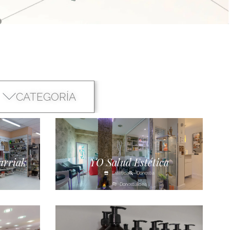
CATEGORÍA
arriak
YO Salud Estética
Estética
Donostia
Donostialdea