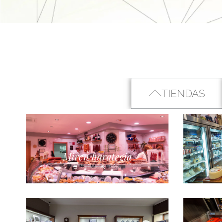
TIENDAS
Miren harategia
Carnicería
Tolosa
Tolosaldea