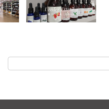
il
Ureder Estetika
Estética
Zumarraga
Alto Urola