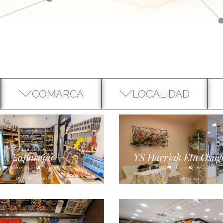
COMARCA
LOCALIDAD
Zaporejai
YS Harriak Eta Osag
Alimentación
Donostia
Joyería
Beasaini
Donostialdea
Goierri