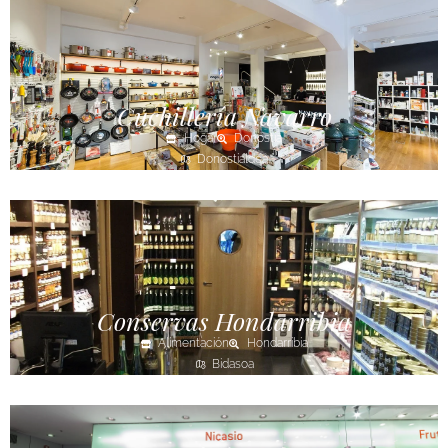
Cuchillería Navarro
Hogar
Donostia
Donostialdea
Conservas Hondarribia
Alimentación
Hondarribia
Bidasoa