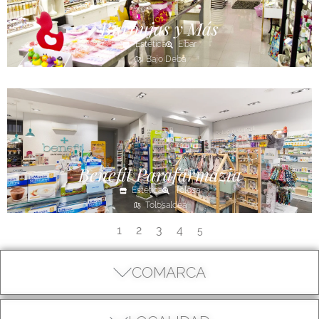
Burbujas y Más
Estética
Eibar
Bajo Deba
Benefit Parafarmazia
Estética
Tolosa
Tolosaldea
1
2
3
4
5
COMARCA