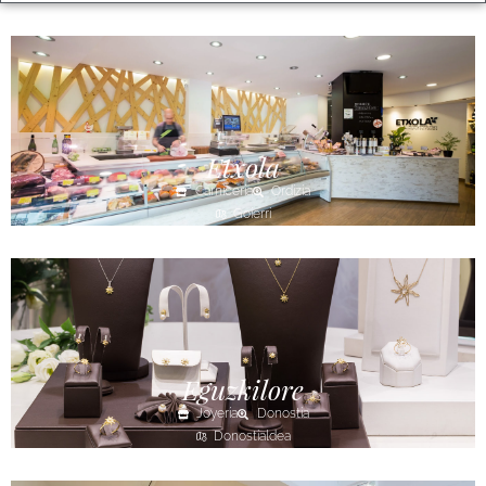
Etxola
Carnicería
Ordizia
Goierri
Eguzkilore
Joyería
Donostia
Donostialdea