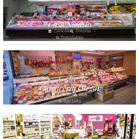
Casa Nicasio
Carnicería
Donostia
Donostialdea
Carnicería Otegui
Carnicería
Eibar
Bajo Deba