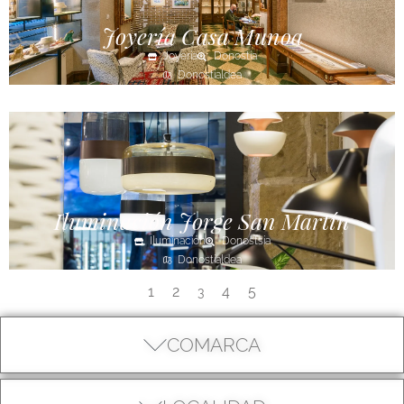
Joyería Casa Munoa
Joyería
Donostia
Donostialdea
Iluminación Jorge San Martín
Iluminación
Donostsia
Donostialdea
1
2
4
5
3
COMARCA