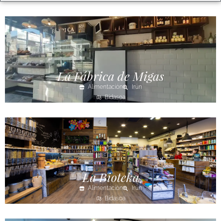
La Fábrica de Migas
Alimentación
Irún
Bidasoa
La Bioteka
Alimentación
Irún
Bidasoa