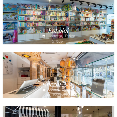
Koboloi
Ludoteca
Lazkao
Goierri
Kberbi New
Joyería
Donostia
Donostialdea