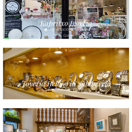
Kapritxo Igartza
Alimentación
Beasain
Goierri
Joyería Relojería Salaberria
Joyería
Eibar
Bajo Deba