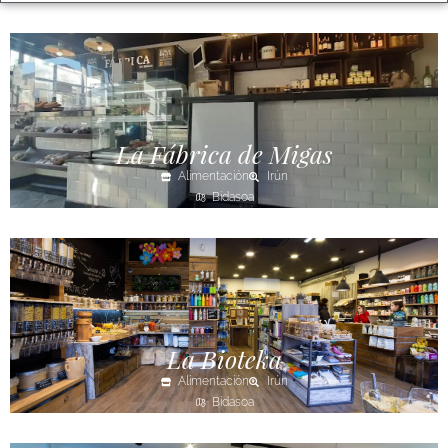
La Fábrica de Migas
Alimentación
Irún
Bidasoa
La Bioteka
Alimentación
Irún
Bidasoa