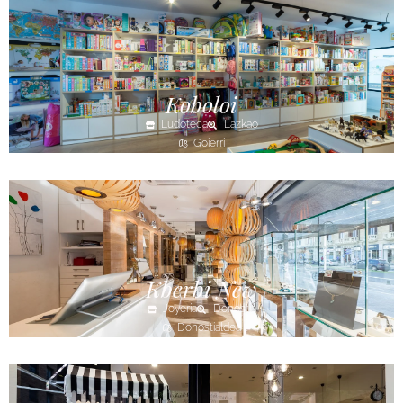
Koboloi
Ludoteca
Lazkao
Goierri
Kberbi New
Joyería
Donostia
Donostialdea