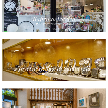
Kapritxo Igartza
Alimentación
Beasain
Goierri
Joyería Relojería Salaberria
Joyería
Eibar
Bajo Deba