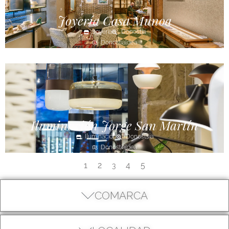
Joyería Casa Munoa
Joyería
Donostia
Donostialdea
Iluminación Jorge San Martín
Iluminación
Donostsia
Donostialdea
1
2
4
5
3
COMARCA