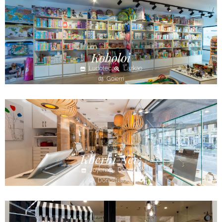
Koboloi
Ludoteca
Lazkao
Goierri
Kberbi New
Joyería
Donostia
Donostialdea