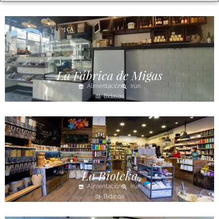
La Fábrica de Migas
Alimentación
Irún
Bidasoa
La Bioteka
Alimentación
Irún
Bidasoa