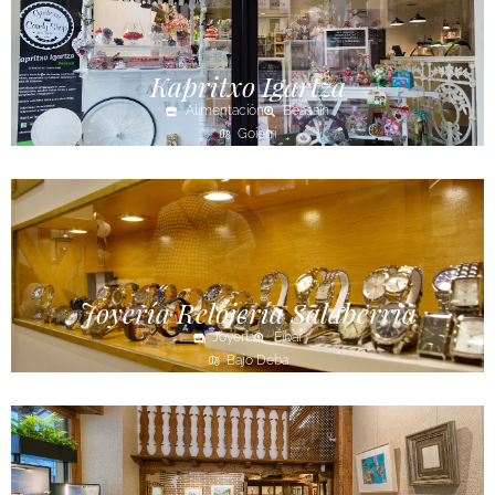
Kapritxo Igartza
Alimentación
Beasain
Goierri
Joyería Relojería Salaberria
Joyería
Eibar
Bajo Deba