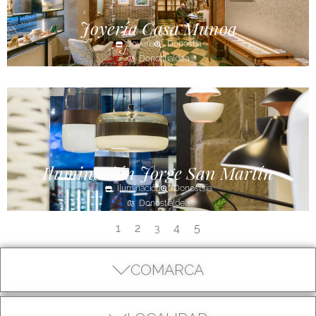
Joyería Casa Munoa
Joyería
Donostia
Donostialdea
Iluminación Jorge San Martín
Iluminación
Donostsia
Donostialdea
1
2
4
5
3
COMARCA