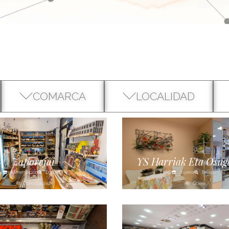
COMARCA
LOCALIDAD
Zaporejai
YS Harriak Eta Osag
Alimentación
Donostia
Joyería
Beasaini
Donostialdea
Goierri