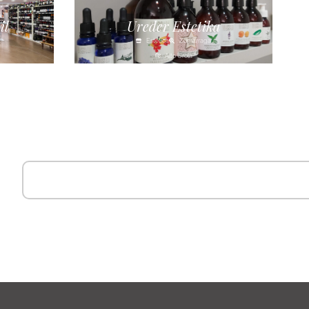
il
Ureder Estetika
Estética
Zumarraga
Alto Urola