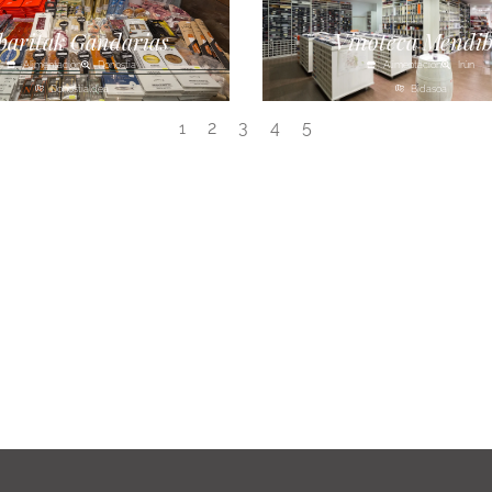
baritak Gandarias
Vinoteca Mendib
Alimentación
Donostia
Alimentación
Irún
Donostialdea
Bidasoa
2
3
4
5
1