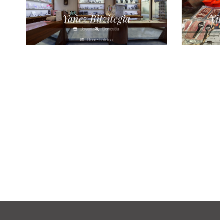
Yañez Bitzitegia
Xi
Joyería
Donostia
Donostialdea