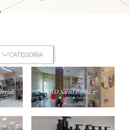
CATEGORÍA
arriak
YO Salud Estética
Estética
Donostia
Donostialdea