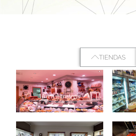
TIENDAS
Miren harategia
Carnicería
Tolosa
Tolosaldea