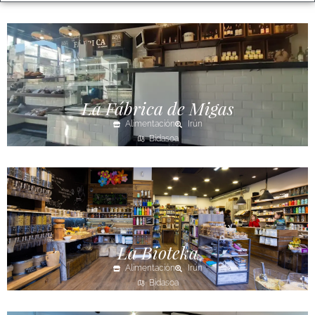
La Fábrica de Migas
Alimentación
Irún
Bidasoa
La Bioteka
Alimentación
Irún
Bidasoa