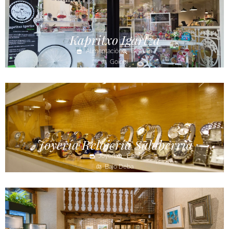
Kapritxo Igartza
Alimentación
Beasain
Goierri
Joyería Relojería Salaberria
Joyería
Eibar
Bajo Deba