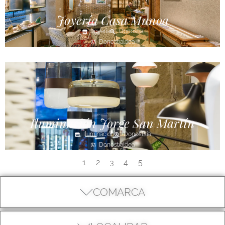
Joyería Casa Munoa
Joyería
Donostia
Donostialdea
Iluminación Jorge San Martín
Iluminación
Donostsia
Donostialdea
1
2
4
5
3
COMARCA