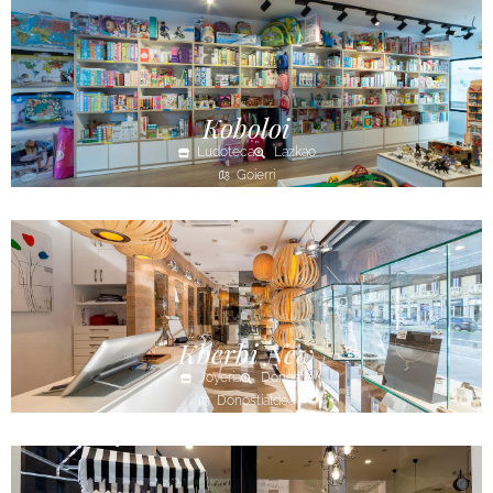
Koboloi
Ludoteca
Lazkao
Goierri
Kberbi New
Joyería
Donostia
Donostialdea