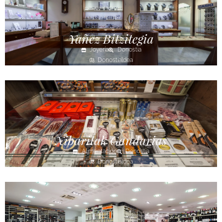
Yañez Bitzitegia
Joyería
Donostia
Donostialdea
Xibaritak Gandarias
Alimentación
Donostia
Donostialdea