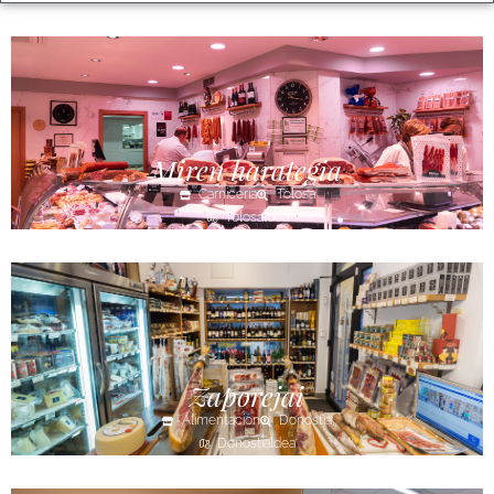
Miren harategia
Carnicería
Tolosa
Tolosaldea
Zaporejai
Alimentación
Donostia
Donostialdea