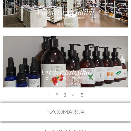
Vinoteca Mendibil
Alimentación
Irún
Bidasoa
Ureder Estetika
Estética
Zumarraga
Alto Urola
2
3
4
5
1
COMARCA