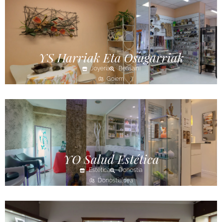
YS Harriak Eta Osagarriak
Joyería
Beasaini
Goierri
YO Salud Estética
Estética
Donostia
Donostialdea