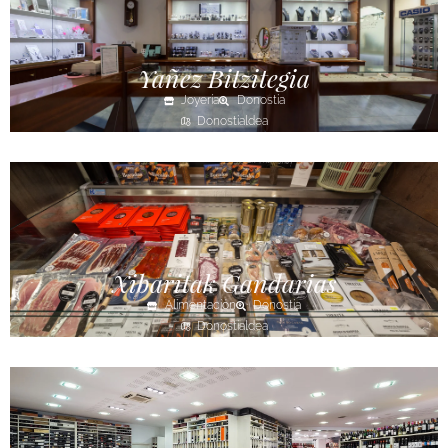
Yañez Bitzitegia
Joyería
Donostia
Donostialdea
Xibaritak Gandarias
Alimentación
Donostia
Donostialdea