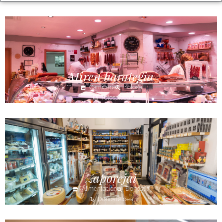
Miren harategia
Carnicería
Tolosa
Tolosaldea
Zaporejai
Alimentación
Donostia
Donostialdea