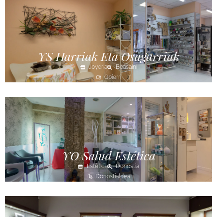
YS Harriak Eta Osagarriak
Joyería
Beasaini
Goierri
YO Salud Estética
Estética
Donostia
Donostialdea