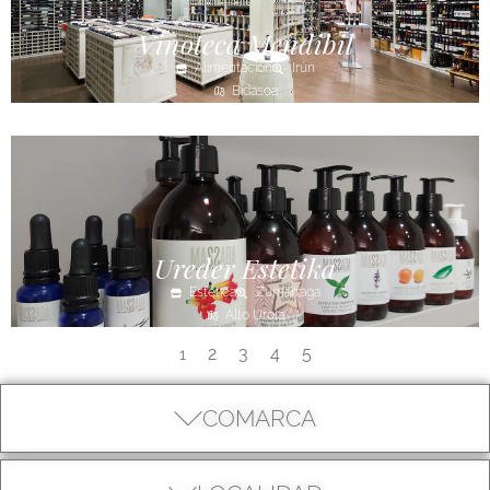
Vinoteca Mendibil
Alimentación
Irún
Bidasoa
Ureder Estetika
Estética
Zumarraga
Alto Urola
2
3
4
5
1
COMARCA