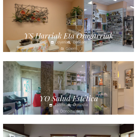
YS Harriak Eta Osagarriak
Joyería
Beasaini
Goierri
YO Salud Estética
Estética
Donostia
Donostialdea