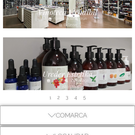
Vinoteca Mendibil
Alimentación
Irún
Bidasoa
Ureder Estetika
Estética
Zumarraga
Alto Urola
2
3
4
5
1
COMARCA