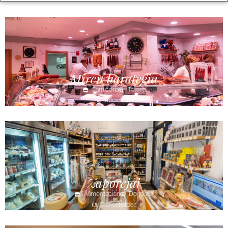
Miren harategia
Carnicería
Tolosa
Tolosaldea
Zaporejai
Alimentación
Donostia
Donostialdea