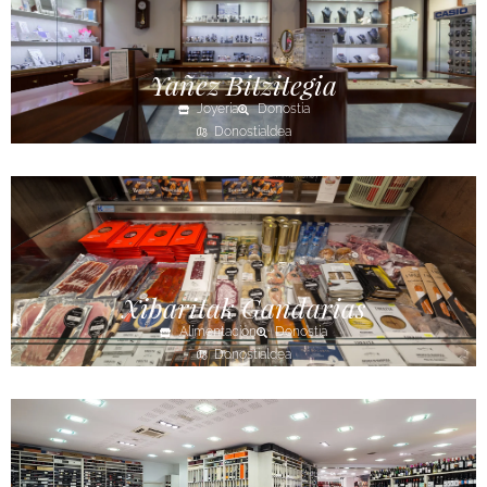
Yañez Bitzitegia
Joyería
Donostia
Donostialdea
Xibaritak Gandarias
Alimentación
Donostia
Donostialdea