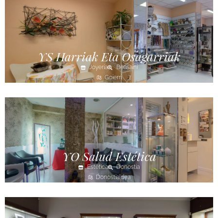
YS Harriak Eta Osagarriak
Joyería
Beasaini
Goierri
YO Salud Estética
Estética
Donostia
Donostialdea