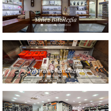
Yañez Bitzitegia
Joyería
Donostia
Donostialdea
Xibaritak Gandarias
Alimentación
Donostia
Donostialdea