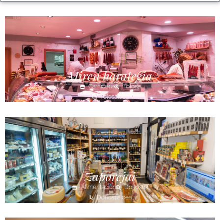
Miren harategia
Carnicería
Tolosa
Tolosaldea
Zaporejai
Alimentación
Donostia
Donostialdea