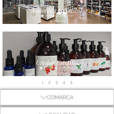
Vinoteca Mendibil
Alimentación
Irún
Bidasoa
Ureder Estetika
Estética
Zumarraga
Alto Urola
2
3
4
5
1
COMARCA